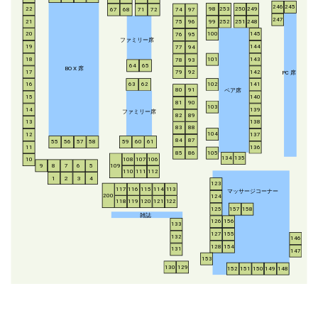
246
245
253
250
249
22
98
67
68
71
72
74
97
247
21
252
251
248
99
75
96
20
100
145
76
95
ファミリー席
19
144
77
94
18
143
101
78
93
64
65
BO
X
席
17
142
79
92
P
C
席
16
63
62
102
141
ペア席
80
91
15
140
81
90
103
14
139
ファミリー席
82
89
13
138
83
88
104
12
137
84
87
55
56
57
58
59
60
61
11
136
85
86
105
134
135
108
107
106
10
8
7
6
5
109
9
110
111
112
1
2
3
4
123
117
116
115
114
113
マッサージコーナー
200
124
118
119
120
121
122
125
157
158
雑誌
126
156
133
127
155
132
146
128
154
131
147
153
130
129
152
151
150
149
148