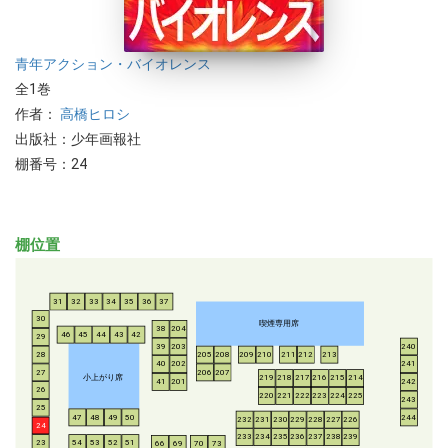
青年
アクション・バイオレンス
全1巻
作者：
高橋ヒロシ
出版社：少年画報社
棚番号：24
棚位置
31
32
33
34
35
36
37
30
喫煙専用席
38
204
46
45
44
43
42
29
39
203
240
28
205
208
209
210
211
212
213
40
202
241
206
207
27
小上がり席
219
218
217
216
215
214
41
201
242
26
220
221
222
223
224
225
243
25
47
48
49
50
244
232
231
230
229
228
227
226
24
233
234
235
236
237
238
239
54
53
52
51
23
66
69
70
73