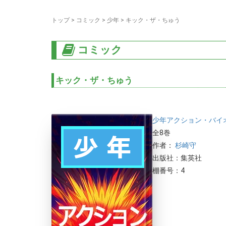
トップ
>
コミック
>
少年
>
キック・ザ・ちゅう
コミック
キック・ザ・ちゅう
少年
アクション・バイ
全8巻
作者：
杉崎守
出版社：集英社
棚番号：4