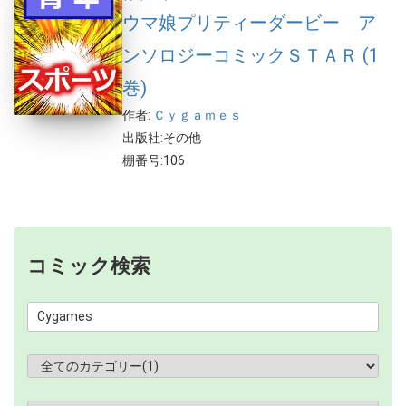
ウマ娘プリティーダービー ア
ンソロジーコミックＳＴＡＲ (1
巻)
作者:
Ｃｙｇａｍｅｓ
出版社:その他
棚番号:106
コミック検索