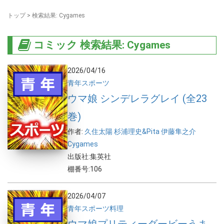
トップ
>
検索結果: Cygames
コミック 検索結果: Cygames
2026/04/16
青年
スポーツ
ウマ娘 シンデレラグレイ (全23
巻)
作者:
久住太陽
杉浦理史&Pita
伊藤隼之介
Cygames
出版社:集英社
棚番号:106
2026/04/07
青年
スポーツ
料理