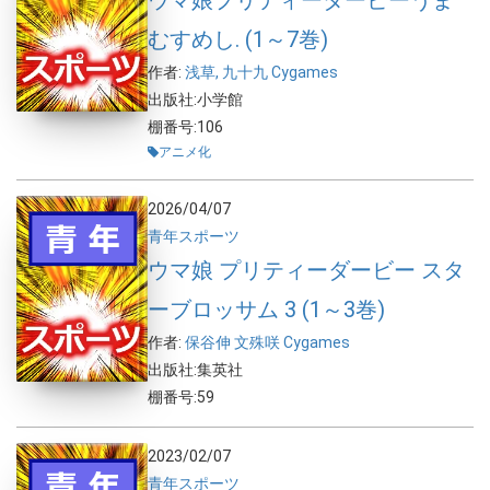
ウマ娘プリティーダービーうま
むすめし. (1～7巻)
作者:
浅草,
九十九
Cygames
出版社:小学館
棚番号:106
アニメ化
2026/04/07
青年
スポーツ
ウマ娘 プリティーダービー スタ
ーブロッサム 3 (1～3巻)
作者:
保谷伸
文殊咲
Cygames
出版社:集英社
棚番号:59
2023/02/07
青年
スポーツ